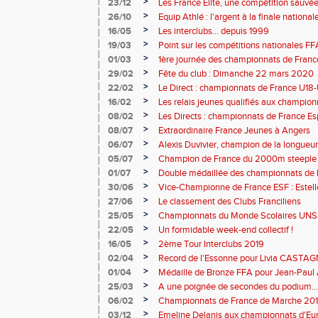
>
23/12
Les France Elite, une compétition sauvée
>
26/10
Equip Athlé : l'argent à la finale nationale
>
16/05
Les interclubs... depuis 1999
>
19/03
Point sur les compétitions nationales FF
>
01/03
1ère journée des championnats de France 
>
29/02
Fête du club : Dimanche 22 mars 2020
>
22/02
Le Direct : championnats de France U18
>
16/02
Les relais jeunes qualifiés aux champion
>
08/02
Les Directs : championnats de France Es
>
08/07
Extraordinaire France Jeunes à Angers
>
06/07
Alexis Duvivier, champion de la longueur
>
05/07
Champion de France du 2000m steeple 
>
01/07
Double médaillée des championnats de 
>
30/06
Vice-Championne de France ESF : Estel
>
27/06
Le classement des Clubs Franciliens
>
25/05
Championnats du Monde Scolaires UN
>
22/05
Un formidable week-end collectif !
>
16/05
2ème Tour Interclubs 2019
>
02/04
Record de l'Essonne pour Livia CASTA
>
01/04
Médaille de Bronze FFA pour Jean-Pau
>
25/03
A une poignée de secondes du podium...
>
06/02
Championnats de France de Marche 20
>
03/12
Emeline Delanis aux championnats d'Eur