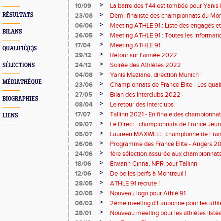
>
10/09
La barre des 1'44 est tombée pour Yanis
>
RÉSULTATS
23/08
Demi-finaliste des championnats du Mo
>
06/06
Meeting ATHLE 91 : Liste des engagés e
BILANS
>
26/05
Meeting ATHLE 91 : Toutes les informati
>
17/04
Meeting ATHLE 91
QUALIFIÉ(E)S
>
29/12
Retour sur l'année 2022...
>
24/12
Soirée des Athlètes 2022
SÉLECTIONS
>
04/08
Yanis Meziane, direction Munich !
MÉDIATHÈQUE
>
23/06
Championnats de France Elite - Les quali
>
27/05
Bilan des Interclubs 2022
BIOGRAPHIES
>
08/04
Le retour des Interclubs
>
17/07
Tallinn 2021 - En finale des championnat
LIENS
>
09/07
Le Direct : championnats de France Jeu
>
05/07
Laureen MAXWELL, championne de Franc
>
26/06
Programme des France Elite - Angers 2
>
24/06
1ère sélection assurée aux championnat
>
18/06
Erwann Cinna, NPR pour Tallinn
>
12/06
De belles perfs à Montreuil !
>
28/05
ATHLE 91 recrute !
>
20/05
Nouveau logo pour Athlé 91
>
06/02
2ème meeting d'Eaubonne pour les athlè
>
28/01
Nouveau meeting pour les athlètes listé