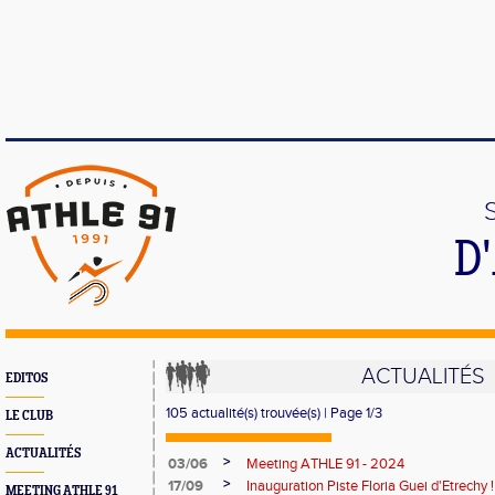
D
ACTUALITÉS
EDITOS
105 actualité(s) trouvée(s) | Page 1/3
LE CLUB
ACTUALITÉS
>
03/06
Meeting ATHLE 91 - 2024
>
17/09
Inauguration Piste Floria Guei d'Etrechy !
MEETING ATHLE 91