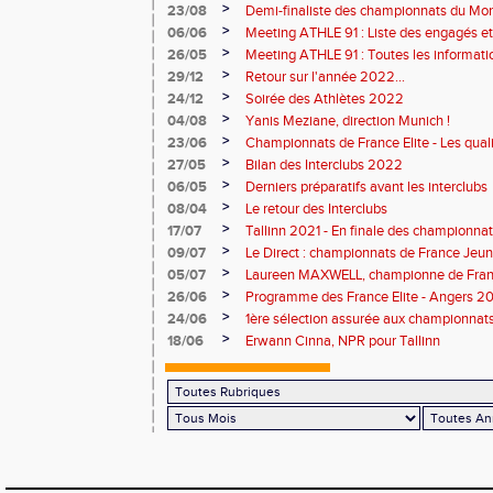
>
23/08
Demi-finaliste des championnats du Mo
>
06/06
Meeting ATHLE 91 : Liste des engagés e
>
26/05
Meeting ATHLE 91 : Toutes les informati
>
29/12
Retour sur l'année 2022...
>
24/12
Soirée des Athlètes 2022
>
04/08
Yanis Meziane, direction Munich !
>
23/06
Championnats de France Elite - Les quali
>
27/05
Bilan des Interclubs 2022
>
06/05
Derniers préparatifs avant les interclubs
>
08/04
Le retour des Interclubs
>
17/07
Tallinn 2021 - En finale des championnat
>
09/07
Le Direct : championnats de France Jeu
>
05/07
Laureen MAXWELL, championne de Franc
>
26/06
Programme des France Elite - Angers 2
>
24/06
1ère sélection assurée aux championnat
>
18/06
Erwann Cinna, NPR pour Tallinn