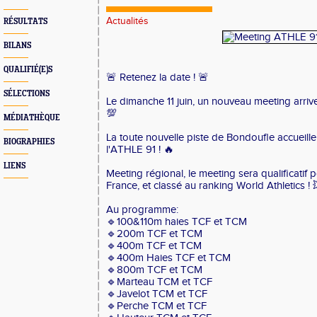
Actualités
RÉSULTATS
BILANS
QUALIFIÉ(E)S
🚨 Retenez la date ! 🚨
SÉLECTIONS
Le dimanche 11 juin, un nouveau meeting arrive
💯
MÉDIATHÈQUE
La toute nouvelle piste de Bondoufle accueill
BIOGRAPHIES
l'ATHLE 91 ! 🔥
LIENS
Meeting régional, le meeting sera qualificatif
France, et classé au ranking World Athletics ! 
Au programme:
🔹100&110m haies TCF et TCM
🔹200m TCF et TCM
🔹400m TCF et TCM
🔹400m Haies TCF et TCM
🔹800m TCF et TCM
🔹Marteau TCM et TCF
🔹Javelot TCM et TCF
🔹Perche TCM et TCF