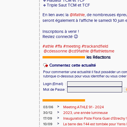
🔹Hauteur TCM et TCF
🔹Triple Saut TCM et TCF
En lien avec la
@lifathle
, de nombreuses épreu
seront également à l'affiche le samedi 10 juin e
Inscriptions à venir !
Restez connecté 😉
#athle
#ffa
#meeting
#trackandfield
@cdessonne
@cd91athle
@ffathletisme
les Réactions
Commentez cette actualité
Pour commenter une actualité il faut posséder un compt
rubrique ci-dessous pour vous identifier ou vous crée
Login (Email)
:
Mot de Passe
:
>
03/06
Meeting ATHLE 91 - 2024
>
30/12
2023, une année lumineuse
>
17/09
Inauguration Piste Floria Guei d'Etrechy !
>
10/09
La barre des 1'44 est tombée pour Yanis