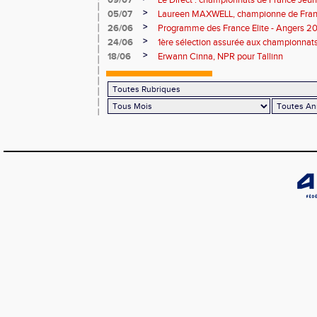
09/07
Le Direct : championnats de France Jeu
>
05/07
Laureen MAXWELL, championne de Franc
>
26/06
Programme des France Elite - Angers 2
>
24/06
1ère sélection assurée aux championnat
>
18/06
Erwann Cinna, NPR pour Tallinn