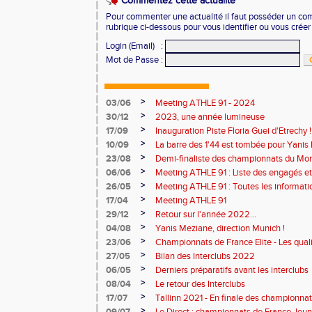
Commentez cette actualité
Pour commenter une actualité il faut posséder un compt
rubrique ci-dessous pour vous identifier ou vous crée
Login (Email)
:
Mot de Passe
:
>
03/06
Meeting ATHLE 91 - 2024
>
30/12
2023, une année lumineuse
>
17/09
Inauguration Piste Floria Guei d'Etrechy !
>
10/09
La barre des 1'44 est tombée pour Yanis
>
23/08
Demi-finaliste des championnats du Mo
>
06/06
Meeting ATHLE 91 : Liste des engagés e
>
26/05
Meeting ATHLE 91 : Toutes les informati
>
17/04
Meeting ATHLE 91
>
29/12
Retour sur l'année 2022...
>
04/08
Yanis Meziane, direction Munich !
>
23/06
Championnats de France Elite - Les quali
>
27/05
Bilan des Interclubs 2022
>
06/05
Derniers préparatifs avant les interclubs
>
08/04
Le retour des Interclubs
>
17/07
Tallinn 2021 - En finale des championnat
>