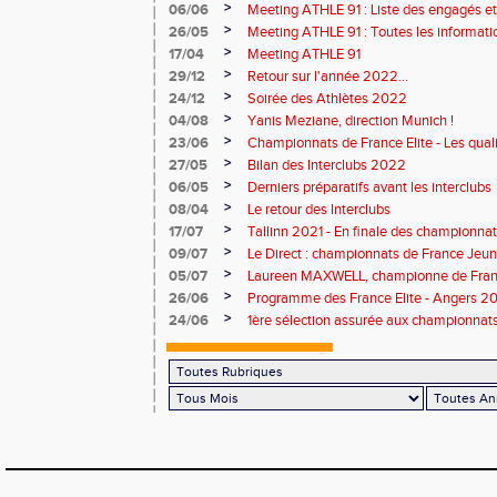
>
06/06
Meeting ATHLE 91 : Liste des engagés e
>
26/05
Meeting ATHLE 91 : Toutes les informati
>
17/04
Meeting ATHLE 91
>
29/12
Retour sur l'année 2022...
>
24/12
Soirée des Athlètes 2022
>
04/08
Yanis Meziane, direction Munich !
>
23/06
Championnats de France Elite - Les quali
>
27/05
Bilan des Interclubs 2022
>
06/05
Derniers préparatifs avant les interclubs
>
08/04
Le retour des Interclubs
>
17/07
Tallinn 2021 - En finale des championnat
>
09/07
Le Direct : championnats de France Jeu
>
05/07
Laureen MAXWELL, championne de Franc
>
26/06
Programme des France Elite - Angers 2
>
24/06
1ère sélection assurée aux championnat