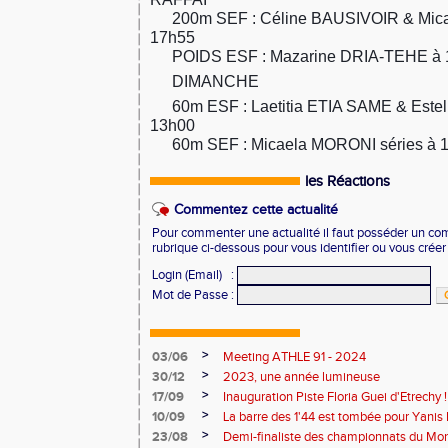
200m SEF : Céline BAUSIVOIR & Mica
🔸
17h55
POIDS ESF : Mazarine DRIA-TEHE à 
🔸
DIMANCHE
🔴
🔴
60m ESF : Laetitia ETIA SAME & Estel
🔸
13h00
60m SEF : Micaela MORONI séries à 
🔸
les Réactions
Commentez cette actualité
Pour commenter une actualité il faut posséder un compt
rubrique ci-dessous pour vous identifier ou vous crée
Login (Email)
:
Mot de Passe
:
>
03/06
Meeting ATHLE 91 - 2024
>
30/12
2023, une année lumineuse
>
17/09
Inauguration Piste Floria Guei d'Etrechy !
>
10/09
La barre des 1'44 est tombée pour Yanis
>
23/08
Demi-finaliste des championnats du Mo