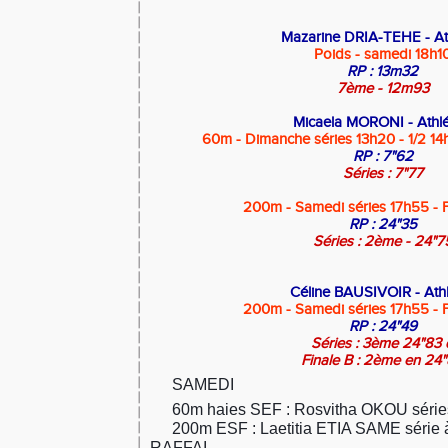
Mazarine DRIA-TEHE - At
Poids - samedi 18h1
RP : 13m32
7ème - 12m93
Micaela MORONI - Athl
60m - Dimanche séries 13h20 - 1/2 14
RP : 7"62
Séries : 7"77
200m - Samedi séries 17h55 - F
RP : 24"35
Séries : 2ème - 24"7
Céline BAUSIVOIR - Athl
200m - Samedi séries 17h55 - F
RP : 24"49
Séries : 3ème 24"83 
Finale B : 2ème en 24
SAMEDI
🔴
🔴
60m haies SEF : Rosvitha OKOU série
🔸
200m ESF : Laetitia ETIA SAME série 
🔸
RAFFAI