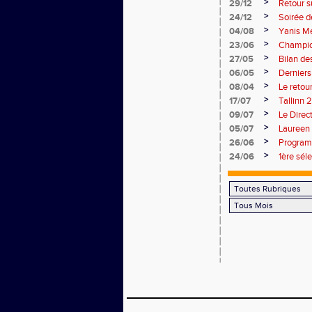
>
29/12
Retour s
>
24/12
Soirée d
>
04/08
Yanis Me
>
23/06
Champion
>
27/05
Bilan de
>
06/05
Derniers
>
08/04
Le retou
>
17/07
Tallinn 
>
09/07
Le Direc
>
05/07
Laureen
>
26/06
Programm
>
24/06
1ère sél