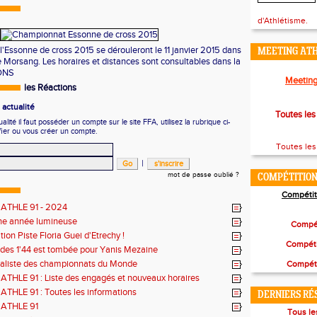
d'Athlétisme.
'Essonne de cross 2015 se dérouleront le 11 janvier 2015 dans
MEETING ATH
 Morsang. Les horaires et distances sont consultables dans la
ONS
Meeting
les Réactions
actualité
Toutes les
ité il faut posséder un compte sur le site FFA, utilisez la rubrique ci-
fier ou vous créer un compte.
Toutes le
|
mot de passe oublié ?
COMPÉTITION
Compétit
 ATHLE 91 - 2024
ne année lumineuse
Compét
ion Piste Floria Guei d'Etrechy !
Compéti
 des 1'44 est tombée pour Yanis Mezaine
naliste des championnats du Monde
Compéti
ATHLE 91 : Liste des engagés et nouveaux horaires
ATHLE 91 : Toutes les informations
DERNIERS RÉ
 ATHLE 91
Tous le