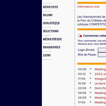
Informations club
RÉSULTATS
BILANS
Les championnats de l
le Parc du Château de
QUALIFIÉ(E)S
rubrique COMPETITI
SÉLECTIONS
Commentez cette 
MÉDIATHÈQUE
Pour commenter une actual
dessous pour vous identi
BIOGRAPHIES
Login (Email)
:
Mot de Passe
:
LIENS
>
03/06
Meeting
>
30/12
2023, u
>
17/09
Inaugurat
>
10/09
La barre
>
23/08
Demi-fi
>
06/06
Meeting 
>
26/05
Meeting 
>
17/04
Meeting