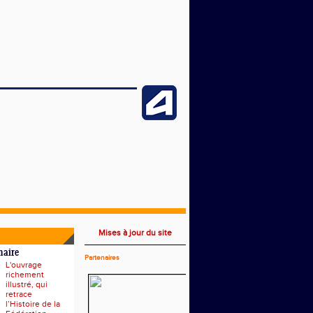
Mises à jour du site
naire
Partenaires
L'ouvrage
richement
illustré, qui
retrace
l’Histoire de la