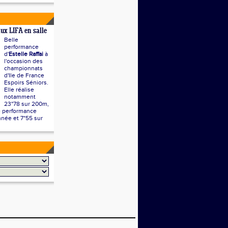
aux LIFA en salle
Belle
performance
d'
Estelle Raffai
à
l'occasion des
championnats
d'Ile de France
Espoirs Séniors.
Elle réalise
notamment
23"78 sur 200m,
 performance
nnée et 7"55 sur