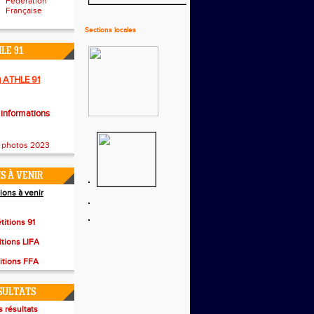
Fédération
Française
Sections locales
LE 91
 ATHLE 91
 informations
s photos 2023
S À VENIR
ions à venir
itions 91
tions LIFA
tions FFA
SULTATS
s résultats