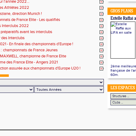
ur l'année 2022...
es Athlètes 2022
GROS PLANS
ziane, direction Munich !
Estelle Raffai 
nats de France Elite - Les qualifiés
s Interclubs 2022
 préparatifs avant les interclubs
r des Interclubs
2021 - En finale des championnats d'Europe !
t : championnats de France Jeunes
 MAXWELL, championne de France Elite
e des France Elite - Angers 2021
2ème meilleure
ection assurée aux championnats d'Europe U20 !
française de l'a
60m.
LES ESPACES