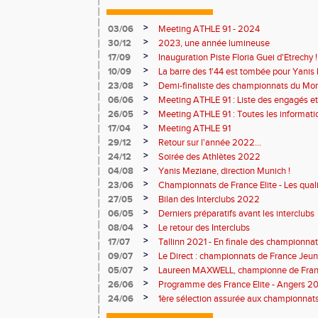
>
03/06
Meeting ATHLE 91 - 2024
>
30/12
2023, une année lumineuse
>
17/09
Inauguration Piste Floria Guei d'Etrechy !
>
10/09
La barre des 1'44 est tombée pour Yanis
>
23/08
Demi-finaliste des championnats du Mo
>
06/06
Meeting ATHLE 91 : Liste des engagés e
>
26/05
Meeting ATHLE 91 : Toutes les informati
>
17/04
Meeting ATHLE 91
>
29/12
Retour sur l'année 2022...
>
24/12
Soirée des Athlètes 2022
>
04/08
Yanis Meziane, direction Munich !
>
23/06
Championnats de France Elite - Les quali
>
27/05
Bilan des Interclubs 2022
>
06/05
Derniers préparatifs avant les interclubs
>
08/04
Le retour des Interclubs
>
17/07
Tallinn 2021 - En finale des championnat
>
09/07
Le Direct : championnats de France Jeu
>
05/07
Laureen MAXWELL, championne de Franc
>
26/06
Programme des France Elite - Angers 2
>
24/06
1ère sélection assurée aux championnat